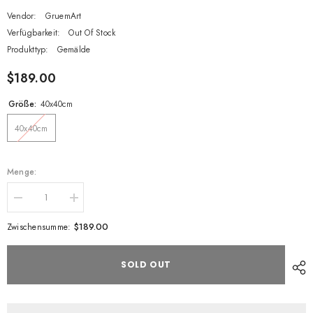
Vendor:
GruemArt
Verfügbarkeit:
Out Of Stock
Produkttyp:
Gemälde
$189.00
Größe:
40x40cm
40x40cm
Menge:
Decrease
Increase
Menge
Menge
for
for
$189.00
Zwischensumme:
Schweres
Schweres
Wasser
Wasser
|
|
SOLD OUT
blaues
blaues
Acrylic
Acrylic
Pouring
Pouring
Gemälde
Gemälde