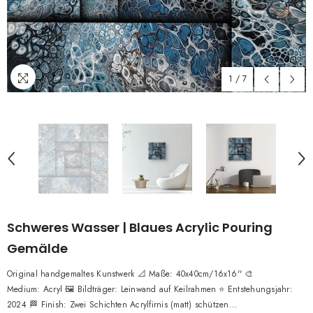
1
/
7
Schweres Wasser | Blaues Acrylic Pouring
Gemälde
Original handgemaltes Kunstwerk 📐 Maße: 40x40cm/16x16'' 🎨
Medium: Acryl 🖼️ Bildträger: Leinwand auf Keilrahmen ⭐ Entstehungsjahr:
2024 🏁 Finish: Zwei Schichten Acrylfirnis (matt) schützen...