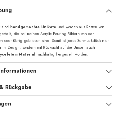
bung
r sind
handgemachte Unikate
und werden aus Resten von
gestellt, die bei meinen Acrylic Pouring Bildern von der
en oder übrig geblieben sind. Somit ist jedes Schmuckstück nicht
ig im Design, sondern mit Rücksicht auf die Umwelt auch
yceletem Material
nachhaltig hergestellt worden.
Informationen
 & Rückgabe
ngen