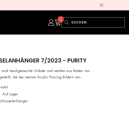
0
0
items
SELANHÄNGER 7/2023 - PURITY
 sind handgemachte Unikate und werden aus Resten von
gestellt, die bei meinen Acrylic Pouring Bildern von...
emArt
Auf Lager
chlüsselanhänger