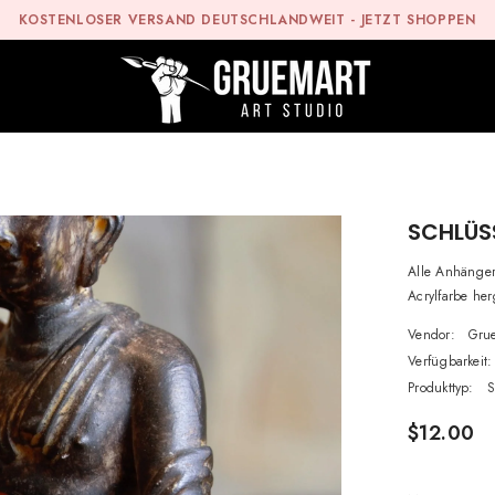
KOSTENLOSER VERSAND DEUTSCHLANDWEIT -
JETZT SHOPPEN
SCHLÜS
Alle Anhänger
Acrylfarbe her
Vendor:
Gru
Verfügbarkeit:
Produkttyp:
S
$12.00