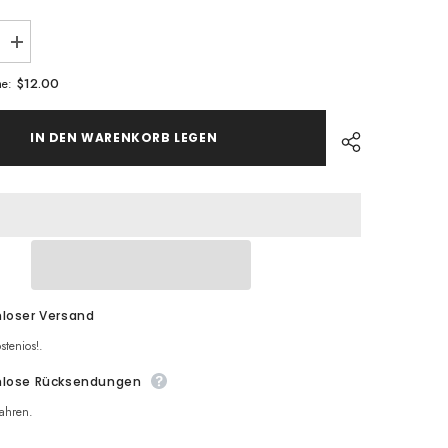
Increase
Menge
for
$12.00
me:
ELANHÄNGER
SCHLÜSSELANHÄNGER
7/2023
-
IN DEN WARENKORB LEGEN
PURITY
Share
loser Versand
stenios!.
nlose Rücksendungen
ahren.